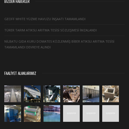
BIZDEN HABERLER
GEOFF WHITE YÜZME HAVUZU İNŞAATI TAMAMLANDI
TÜRER TARIM ATIKSU ARITMA TESİSİ SÖZLEŞMESİ İMZALANDI
NİLBATU GIDA KURU DOMATES KÖZLENMİŞ BİBER ATIKSU ARITMA TESİSİ
TAMAMLANDI DEVREYE ALINDI
FAALIYET ALANLARIMIZ