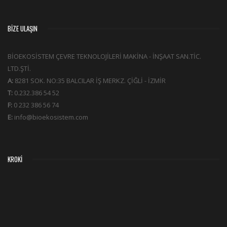
BIZE ULAŞIN
BİOEKOSİSTEM ÇEVRE TEKNOLOJİLERİ MAKİNA - İNŞAAT SAN.TİC.
LTD.ŞTİ.
A:
8281 SOK. NO:35 BALCILAR İŞ MERKZ. ÇİĞLİ - İZMİR
T:
0.232.386 54 52
F:
0 232 386 56 74
E:
info@bioekosistem.com
KROKI